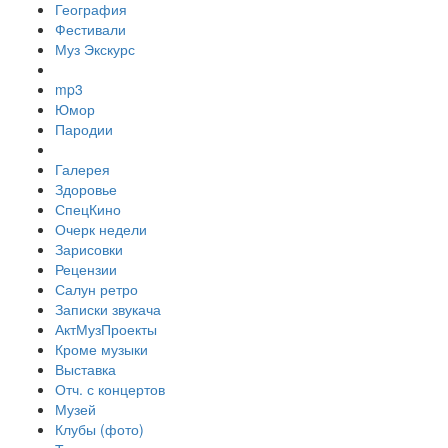
География
Фестивали
Муз Экскурс
mp3
Юмор
Пародии
Галерея
Здоровье
СпецКино
Очерк недели
Зарисовки
Рецензии
Салун ретро
Записки звукача
АктМузПроекты
Кроме музыки
Выставка
Отч. с концертов
Музей
Клубы (фото)