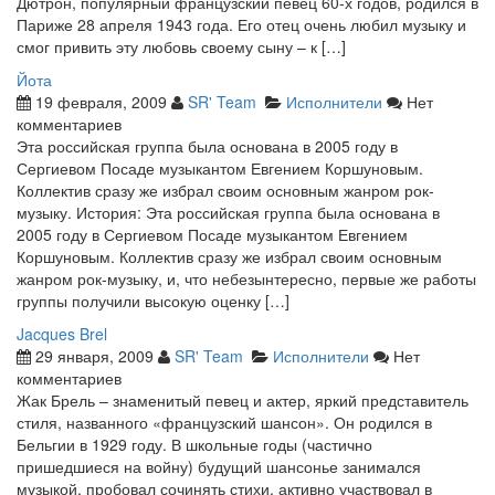
Дютрон, популярный французский певец 60-х годов, родился в
Париже 28 апреля 1943 года. Его отец очень любил музыку и
смог привить эту любовь своему сыну – к […]
Йота
19 февраля, 2009
SR' Team
Исполнители
Нет
комментариев
Эта российская группа была основана в 2005 году в
Сергиевом Посаде музыкантом Евгением Коршуновым.
Коллектив сразу же избрал своим основным жанром рок-
музыку. История: Эта российская группа была основана в
2005 году в Сергиевом Посаде музыкантом Евгением
Коршуновым. Коллектив сразу же избрал своим основным
жанром рок-музыку, и, что небезынтересно, первые же работы
группы получили высокую оценку […]
Jacques Brel
29 января, 2009
SR' Team
Исполнители
Нет
комментариев
Жак Брель – знаменитый певец и актер, яркий представитель
стиля, названного «французский шансон». Он родился в
Бельгии в 1929 году. В школьные годы (частично
пришедшиеся на войну) будущий шансонье занимался
музыкой, пробовал сочинять стихи, активно участвовал в