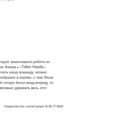
торую заканчивали ребята из
е близка к «Talkin Heads»,
зучать нашу команду, можно
оеобразно и коряво, с чем Леша
й гитаре бегал взад-вперед, то
авловым удержать весь этот
Свидетельство о регистрации Эл № 77-6623