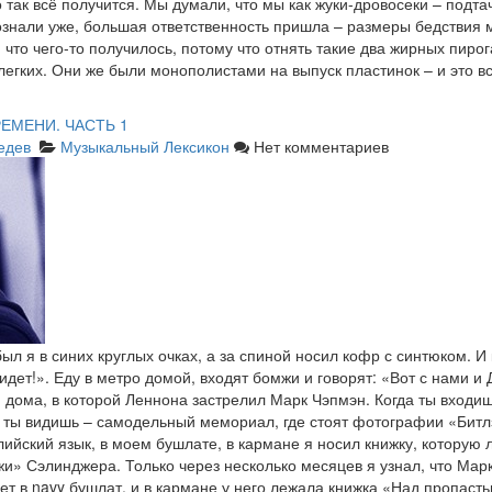
о так всё получится. Мы думали, что мы как жуки-дровосеки – подт
сознали уже, большая ответственность пришла – размеры бедствия м
, что чего-то получилось, потому что отнять такие два жирных пир
легких. Они же были монополистами на выпуск пластинок – и это в
ЕМЕНИ. ЧАСТЬ 1
едев
Музыкальный Лексикон
Нет комментариев
ыл я в синих круглых очках, а за спиной носил кофр с синтюком. И
дет!». Еду в метро домой, входят бомжи и говорят: «Вот с нами и 
 дома, в которой Леннона застрелил Марк Чэпмэн. Когда ты входи
 ты видишь – самодельный мемориал, где стоят фотографии «Битлз»
лийский язык, в моем бушлате, в кармане я носил книжку, которую 
и» Сэлинджера. Только через несколько месяцев я узнал, что Марк
ет в navy бушлат, и в кармане у него лежала книжка «Над пропасть