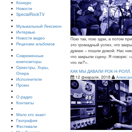
Конкурс
Новости
SpecialRockTV
Музыкальный Лексикон
Интервью
Новости видео
Пою так, пою эдак, а потом при
Рецензии альбомов
это громадный успех, что закры
думаю – пошли домой. Нас никт
Современные
что закрыли сцену. Я говорю: 
композиторы
что ли?».
Оркестры, Хоры,
КАК МЫ ДАВАЛИ РОК-Н-РОЛЛ. 
Опера
12 февраля, 2018
Алексан
Исполнители
Промо
О радио
Контакты
Мало кто знает
География
Фестивали