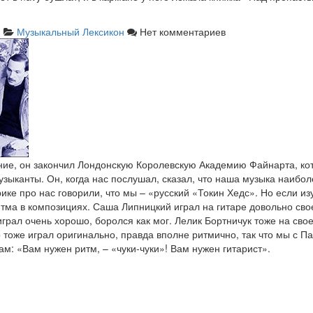
Музыкальный Лексикон
Нет комментариев
ние, он закончил Лондонскую Королевскую Академию Файнарта, ко
зыканты. Он, когда нас послушал, сказал, что наша музыка наиболе
рике про нас говорили, что мы – «русский «Токин Хедс». Но если и
 ритма в композициях. Саша Липницкий играл на гитаре довольно св
грал очень хорошо, боролся как мог. Лелик Бортничук тоже на свое
р тоже играл оригинально, правда вполне ритмично, так что мы с П
ам: «Вам нужен ритм, – «чуки-чуки»! Вам нужен гитарист».