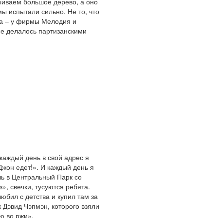
ачиваем большое дерево, а оно
ы испытали сильно. Не то, что
ога – у фирмы Мелодия и
се делалось партизанскими
 каждый день в свой адрес я
Джон едет!». И каждый день я
шь в Центральный Парк со
, свечки, тусуются ребята.
любил с детства и купил там за
 Дэвид Чэпмэн, которого взяли
ю во ржи».