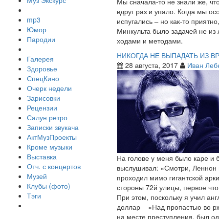
Муз Экскурс
Мы сначала-то не знали же, чт
вдруг раз и упало. Когда мы о
mp3
испугались – но как-то приятно
Юмор
Минкульта было задачей не из 
Пародии
ходами и методами.
НИКОГДА НЕ ВЫПАДАТЬ ИЗ ВР
Галерея
28 августа, 2017
Иван Леб
Здоровье
СпецКино
Очерк недели
Зарисовки
Рецензии
Салун ретро
Записки звукача
АктМузПроекты
Кроме музыки
Выставка
На голове у меня было каре и б
Отч. с концертов
выслушивал: «Смотри, Леннон и
Музей
проходил мимо гигантской арки
Клубы (фото)
стороны 72й улицы, первое что
Тэги
При этом, поскольку я учил анг
доллар – «Над пропастью во рж
на месте преступления, был од