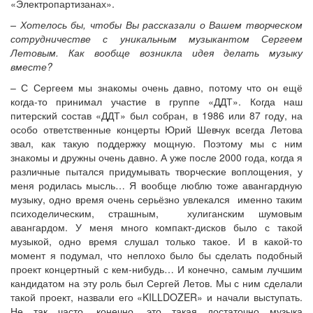
«Электропартизанах».
– Хотелось бы, чтобы Вы рассказали о Вашем творческом
сотрудничестве с уникальным музыкантом Сергеем
Летовым. Как вообще возникла идея делать музыку
вместе?
– С Сергеем мы знакомы очень давно, потому что он ещё
когда-то принимал участие в группе «ДДТ». Когда наш
питерский состав «ДДТ» был собран, в 1986 или 87 году, на
особо ответственные концерты Юрий Шевчук всегда Летова
звал, как такую поддержку мощную. Поэтому мы с ним
знакомы и дружны очень давно. А уже после 2000 года, когда я
различные пытался придумывать творческие воплощения, у
меня родилась мысль… Я вообще люблю тоже авангардную
музыку, одно время очень серьёзно увлекался именно таким
психоделическим, страшным, хулиганским шумовым
авангардом. У меня много компакт-дисков было с такой
музыкой, одно время слушал только такое. И в какой-то
момент я подумал, что неплохо было бы сделать подобный
проект концертный с кем-нибудь… И конечно, самым лучшим
кандидатом на эту роль был Сергей Летов. Мы с ним сделали
такой проект, назвали его «KILLDOZER» и начали выступать.
Не так часто, конечно, это такая достаточно музыка