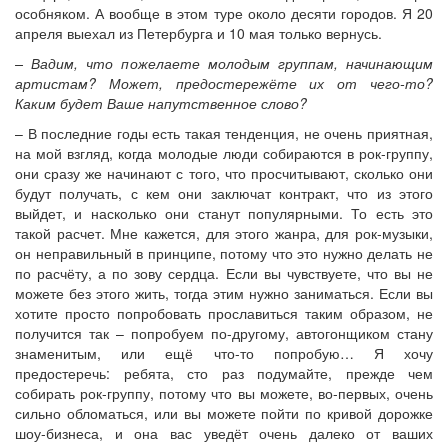
особняком. А вообще в этом туре около десяти городов. Я 20
апреля выехал из Петербурга и 10 мая только вернусь.
– Вадим, что пожелаете молодым группам, начинающим
артистам? Может, предостережёте их от чего-то?
Каким будет Ваше напутственное слово?
– В последние годы есть такая тенденция, не очень приятная,
на мой взгляд, когда молодые люди собираются в рок-группу,
они сразу же начинают с того, что просчитывают, сколько они
будут получать, с кем они заключат контракт, что из этого
выйдет, и насколько они станут популярными. То есть это
такой расчет. Мне кажется, для этого жанра, для рок-музыки,
он неправильный в принципе, потому что это нужно делать не
по расчёту, а по зову сердца. Если вы чувствуете, что вы не
можете без этого жить, тогда этим нужно заниматься. Если вы
хотите просто попробовать прославиться таким образом, не
получится так – попробуем по-другому, автогонщиком стану
знаменитым, или ещё что-то попробую… Я хочу
предостеречь: ребята, сто раз подумайте, прежде чем
собирать рок-группу, потому что вы можете, во-первых, очень
сильно обломаться, или вы можете пойти по кривой дорожке
шоу-бизнеса, и она вас уведёт очень далеко от ваших