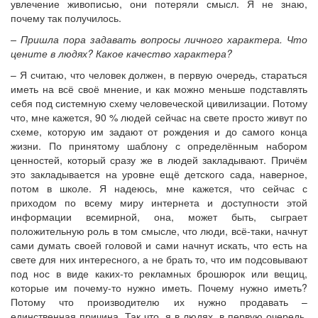
увлечение живописью, они потеряли смысл. Я не знаю,
почему так получилось.
– Пришла пора задавать вопросы личного характера. Что
цените в людях? Какое качество характера?
– Я считаю, что человек должен, в первую очередь, стараться
иметь на всё своё мнение, и как можно меньше подставлять
себя под системную схему человеческой цивилизации. Потому
что, мне кажется, 90 % людей сейчас на свете просто живут по
схеме, которую им задают от рождения и до самого конца
жизни. По принятому шаблону с определённым набором
ценностей, который сразу же в людей закладывают. Причём
это закладывается на уровне ещё детского сада, наверное,
потом в школе. Я надеюсь, мне кажется, что сейчас с
приходом по всему миру интернета и доступности этой
информации всемирной, она, может быть, сыграет
положительную роль в том смысле, что люди, всё-таки, начнут
сами думать своей головой и сами начнут искать, что есть на
свете для них интересного, а не брать то, что им подсовывают
под нос в виде каких-то рекламных брошюрок или вещиц,
которые им почему-то нужно иметь. Почему нужно иметь?
Потому что производителю их нужно продавать –
единственная причина. Так что, я в людях, в первую очередь,