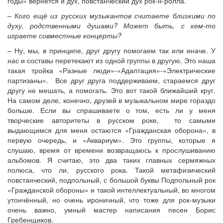
годы» вернётся и дух, повстанческий дух рок-н-ролла.
– Кого ещё из русских музыкантов считаете близкими по
духу, родственными душами? Может быть, с кем-то
играете совместные концерты?
– Ну, мы, в принципе, друг другу помогаем так или иначе. У
нас и составы перетекают из одной группы в другую. Это наша
такая тройка «Разные люди»-«Адаптация»-«Электрические
партизаны». Все друг друга поддерживаем, стараемся друг
другу не мешать, а помогать. Это вот такой ближайший круг.
На самом деле, конечно, друзей в музыкальном мире гораздо
больше. Если вы спрашиваете о том, есть ли у меня
творческие авторитеты в русском роке, то самыми
выдающимся для меня остаются «Гражданская оборона», в
первую очередь, и «Аквариум». Это группы, которые я
слушаю, время от времени возвращаюсь к прослушиванию
альбомов. Я считаю, это два таких главных сермяжных
полюса, что ли, русского рока. Такой метафизический
повстанческий, подпольный, с большой буквы Подпольный рок
«Гражданской обороны» и такой интеллектуальный, во многом
утончённый, но очень ироничный, что тоже для рок-музыки
очень важно, умный мастер написания песен Борис
Гребенщиков.