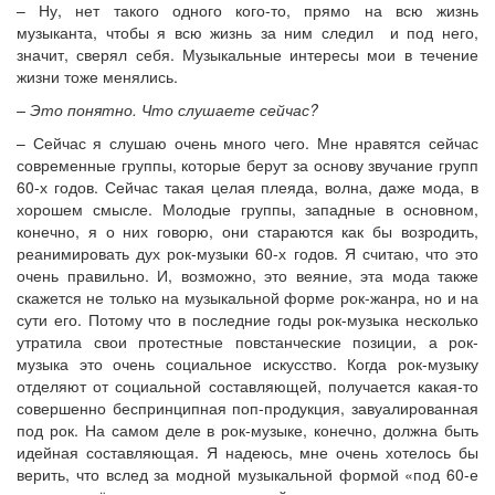
– Ну, нет такого одного кого-то, прямо на всю жизнь
музыканта, чтобы я всю жизнь за ним следил и под него,
значит, сверял себя. Музыкальные интересы мои в течение
жизни тоже менялись.
– Это понятно. Что слушаете сейчас?
– Сейчас я слушаю очень много чего. Мне нравятся сейчас
современные группы, которые берут за основу звучание групп
60-х годов. Сейчас такая целая плеяда, волна, даже мода, в
хорошем смысле. Молодые группы, западные в основном,
конечно, я о них говорю, они стараются как бы возродить,
реанимировать дух рок-музыки 60-х годов. Я считаю, что это
очень правильно. И, возможно, это веяние, эта мода также
скажется не только на музыкальной форме рок-жанра, но и на
сути его. Потому что в последние годы рок-музыка несколько
утратила свои протестные повстанческие позиции, а рок-
музыка это очень социальное искусство. Когда рок-музыку
отделяют от социальной составляющей, получается какая-то
совершенно беспринципная поп-продукция, завуалированная
под рок. На самом деле в рок-музыке, конечно, должна быть
идейная составляющая. Я надеюсь, мне очень хотелось бы
верить, что вслед за модной музыкальной формой «под 60-е