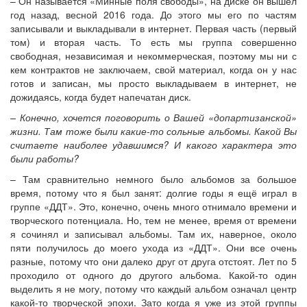
– Он называется «Минные поля свободы», на диске он вышел
год назад, весной 2016 года. До этого мы его по частям
записывали и выкладывали в интернет. Первая часть (первый
том) и вторая часть. То есть мы группа совершенно
свободная, независимая и некоммерческая, поэтому мы ни с
кем контрактов не заключаем, свой материал, когда он у нас
готов и записан, мы просто выкладываем в интернет, не
дожидаясь, когда будет напечатан диск.
– Конечно, хочется поговорить о Вашей «допартизанской»
жизни. Там тоже были какие-то сольные альбомы. Какой Вы
считаете наиболее удавшимся? И какого характера это
были работы?
– Там сравнительно немного было альбомов за большое
время, потому что я был занят: долгие годы я ещё играл в
группе «ДДТ». Это, конечно, очень много отнимало времени и
творческого потенциала. Но, тем не менее, время от времени
я сочинял и записывал альбомы. Там их, наверное, около
пяти получилось до моего ухода из «ДДТ». Они все очень
разные, потому что они далеко друг от друга отстоят. Лет по 5
проходило от одного до другого альбома. Какой-то один
выделить я не могу, потому что каждый альбом означал центр
какой-то творческой эпохи. Зато когда я уже из этой группы