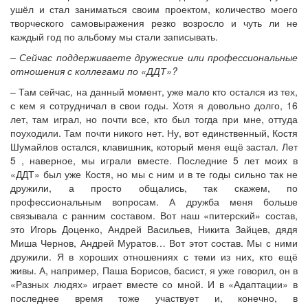
ушёл и стал заниматься своим проектом, количество моего
творческого самовыражения резко возросло и чуть ли не
каждый год по альбому мы стали записывать.
– Сейчас поддерживаете дружеские или профессиональные
отношения с коллегами по «ДДТ»?
– Там сейчас, на данный момент, уже мало кто остался из тех,
с кем я сотрудничал в свои годы. Хотя я довольно долго, 16
лет, там играл, но почти все, кто был тогда при мне, оттуда
поуходили. Там почти никого нет. Ну, вот единственный, Костя
Шумайлов остался, клавишник, который меня ещё застал. Лет
5 , наверное, мы играли вместе. Последние 5 лет моих в
«ДДТ» был уже Костя, но мы с ним и в те годы сильно так не
дружили, а просто общались, так скажем, по
профессиональным вопросам. А дружба меня больше
связывала с ранним составом. Вот наш «питерский» состав,
это Игорь Доценко, Андрей Васильев, Никита Зайцев, дядя
Миша Чернов, Андрей Муратов… Вот этот состав. Мы с ними
дружили. Я в хороших отношениях с теми из них, кто ещё
живы. А, например, Паша Борисов, басист, я уже говорил, он в
«Разных людях» играет вместе со мной. И в «Адаптации» в
последнее время тоже участвует и, конечно, в