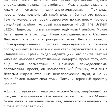
специальная, такая… на любителя. Можно даже сказать, в
каком-то смысле, хулиганско-элитарная. Фри-джаз,
повстанческо-подпольный такой джаз, я бы так это назвал.
Тем не менее, этот проект существует до сих пор, у нас есть
студийный альбом, который называется «Fuck The System
Jazz». Надеюсь, что мы запишем ещё новый альбом. Может
быть, даже в этом году. Наше сотрудничество с Сергеем
Летовым перешло и в рок-группы тоже. Летов с нами, с
«Электропартизанами», играет периодически в течение
последних лет. А сейчас мы с ним стали пересекаться ещё и в
«Адаптации». Ермен, лидер «Адаптации», его приглашает на
какие-то наиболее ответственные концерты. Кроме того, есть
ещё такой совместный с Ерменом, психоделически-
поэтический проект, он называется «3F Project», там мы с
Летовым издаём страшные нечеловеческие звуки, а на их
фоне Ермен читает свои стихи. Такой интересный проект у
нас есть.
– Есть ли музыкант, наш или, может быть, зарубежный, за
творчеством которого Вы внимательно следите? Может
быть, даже, в какой-то мере, сверяете свою деятельность
с тем, что делает он?