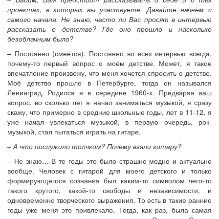
проектах, в которых вы участвуете. Давайте начнём с
самого начала. Не знаю, часто ли Вас просят в интервью
рассказать о детстве? Где оно прошло и насколько
безоблачным было?
– Постоянно (смеётся). Постоянно во всех интервью всегда,
почему-то первый вопрос о моём детстве. Может, я такое
впечатление произвожу, что меня хочется спросить о детстве.
Моё детство прошло в Петербурге, тогда он назывался
Ленинград. Родился я в середине 1960-х. Предваряя ваш
вопрос, во сколько лет я начал заниматься музыкой, я сразу
скажу, что примерно в средние школьные годы, лет в 11-12, я
уже начал увлекаться музыкой, в первую очередь, рок-
музыкой, стал пытаться играть на гитаре.
– А что послужило толчком? Почему взяли гитару?
– Не знаю… В те годы это было страшно модно и актуально
вообще. Человек с гитарой для моего детского и только
формирующегося сознания был каким-то символом чего-то
такого крутого, какой-то свободы и независимости, и
одновременно творческого выражения. То есть в такие ранние
годы уже меня это привлекало. Тогда, как раз, была самая