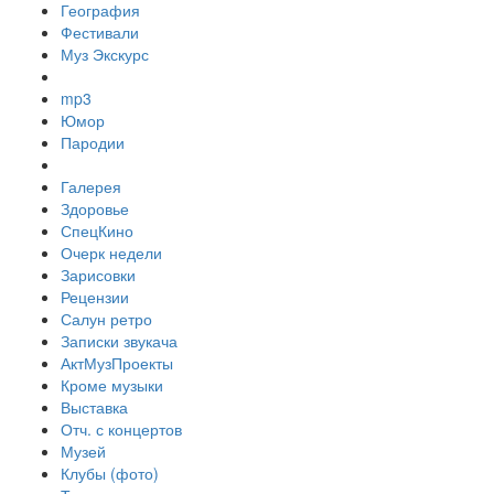
География
Фестивали
Муз Экскурс
mp3
Юмор
Пародии
Галерея
Здоровье
СпецКино
Очерк недели
Зарисовки
Рецензии
Салун ретро
Записки звукача
АктМузПроекты
Кроме музыки
Выставка
Отч. с концертов
Музей
Клубы (фото)