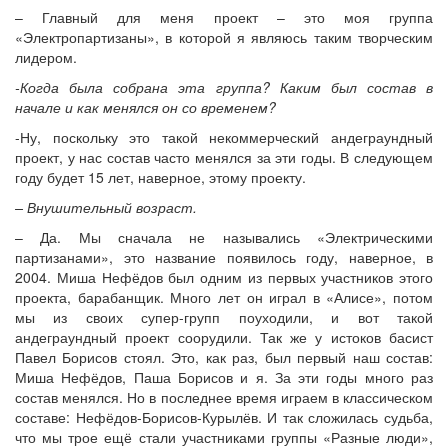
– Главный для меня проект – это моя группа
«Электропартизаны», в которой я являюсь таким творческим
лидером.
-Когда была собрана эта группа? Каким был состав в
начале и как менялся он со временем?
-Ну, поскольку это такой некоммерческий андеграундный
проект, у нас состав часто менялся за эти годы. В следующем
году будет 15 лет, наверное, этому проекту.
– Внушительный возраст.
– Да. Мы сначала не назывались «Электрическими
партизанами», это название появилось году, наверное, в
2004. Миша Нефёдов был одним из первых участников этого
проекта, барабанщик. Много лет он играл в «Алисе», потом
мы из своих супер-групп поуходили, и вот такой
андеграундный проект соорудили. Так же у истоков басист
Павел Борисов стоял. Это, как раз, был первый наш состав:
Миша Нефёдов, Паша Борисов и я. За эти годы много раз
состав менялся. Но в последнее время играем в классическом
составе: Нефёдов-Борисов-Курылёв. И так сложилась судьба,
что мы трое ещё стали участниками группы «Разные люди»,