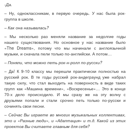
-Да.
– Ну, одноклассникам, в первую очередь. У нас была рок-
группа в школе.
– Как она называлась?
– Мы несколько раз меняли название за недолгие годы
нашего существования. Но основное у нас название было
«The Dreams», потому что мы начинали с англоязычной
музыки, и сначала пели только по-английски. А потом…
– Поняли, что можно петь рок-н-ролл по-русски?
– Да! К 9-10 классу мы перешли практически полностью на
русский рок. В те годы русский рок-андеграунд уже набрал
такую силу, что стал выходить на поверхность в виде таких
групп как «Машина времени», «Воскресенье»… Это в конце
70-х дело происходило. И мы сразу же на эту волну с
друзьями попали и стали срочно петь только по-русски и
сочинять свои песни.
– Сейчас Вы играете во многих музыкальных коллективах,
это и «Разные люди», и «Адаптация» и т.д. Какой из этих
проектов Вы считаете главным для себя?