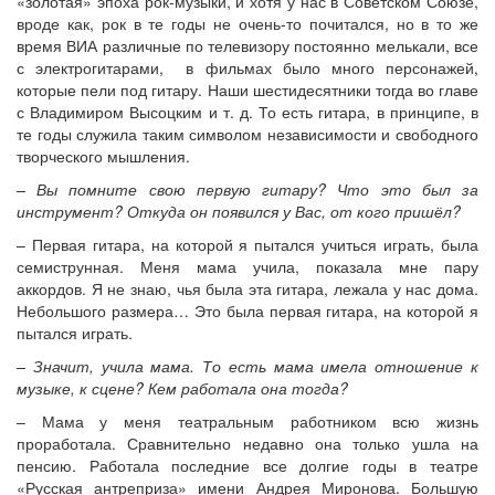
«золотая» эпоха рок-музыки, и хотя у нас в Советском Союзе,
вроде как, рок в те годы не очень-то почитался, но в то же
время ВИА различные по телевизору постоянно мелькали, все
с электрогитарами, в фильмах было много персонажей,
которые пели под гитару. Наши шестидесятники тогда во главе
с Владимиром Высоцким и т. д. То есть гитара, в принципе, в
те годы служила таким символом независимости и свободного
творческого мышления.
– Вы помните свою первую гитару? Что это был за
инструмент? Откуда он появился у Вас, от кого пришёл?
– Первая гитара, на которой я пытался учиться играть, была
семиструнная. Меня мама учила, показала мне пару
аккордов. Я не знаю, чья была эта гитара, лежала у нас дома.
Небольшого размера… Это была первая гитара, на которой я
пытался играть.
– Значит, учила мама. То есть мама имела отношение к
музыке, к сцене? Кем работала она тогда?
– Мама у меня театральным работником всю жизнь
проработала. Сравнительно недавно она только ушла на
пенсию. Работала последние все долгие годы в театре
«Русская антреприза» имени Андрея Миронова. Большую