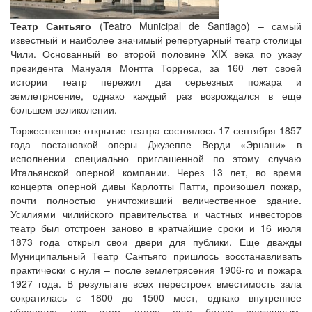
Театр Сантьяго
(Teatro Municipal de Santiago) – самый
известный и наиболее значимый репертуарный театр столицы
Чили. Основанный во второй половине XIX века по указу
президента Мануэля Монтта Торреса, за 160 лет своей
истории театр пережил два серьезных пожара и
землетрясение, однако каждый раз возрождался в еще
большем великолепии.
Торжественное открытие театра состоялось 17 сентября 1857
года постановкой оперы Джузеппе Верди «Эрнани» в
исполнении специально приглашенной по этому случаю
Итальянской оперной компании. Через 13 лет, во время
концерта оперной дивы Карлотты Патти, произошел пожар,
почти полностью уничтоживший величественное здание.
Усилиями чилийского правительства и частных инвесторов
театр был отстроен заново в кратчайшие сроки и 16 июля
1873 года открыл свои двери для публики. Еще дважды
Муниципальный Театр Сантьяго пришлось восстанавливать
практически с нуля – после землетрясения 1906-го и пожара
1927 года. В результате всех перестроек вместимость зала
сократилась с 1800 до 1500 мест, однако внутреннее
убранство при этом стало еще более роскошным.