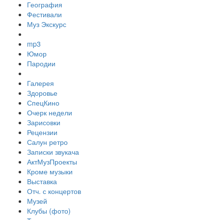
География
Фестивали
Муз Экскурс
mp3
Юмор
Пародии
Галерея
Здоровье
СпецКино
Очерк недели
Зарисовки
Рецензии
Салун ретро
Записки звукача
АктМузПроекты
Кроме музыки
Выставка
Отч. с концертов
Музей
Клубы (фото)