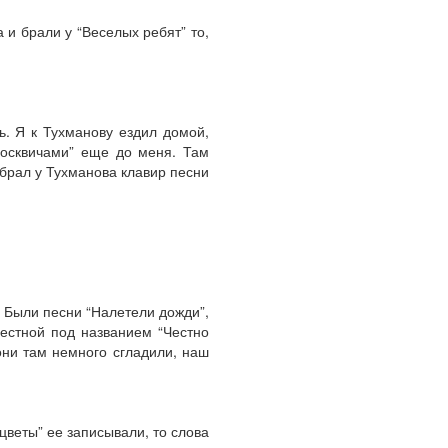
и брали у “Веселых ребят” то,
ь. Я к Тухманову ездил домой,
Москвичами” еще до меня. Там
 брал у Тухманова клавир песни
. Были песни “Налетели дожди”,
вестной под названием “Честно
 они там немного сгладили, наш
оцветы” ее записывали, то слова