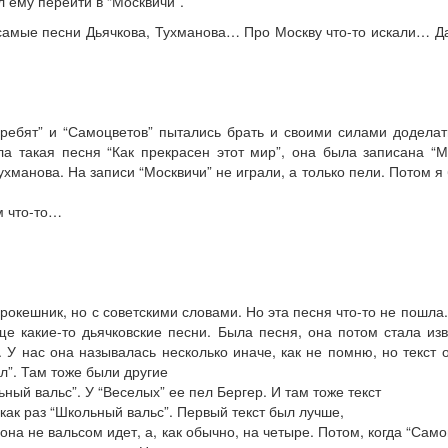
 ему перейти в “Москвичи”.
самые песни Дьячкова, Тухманова… Про Москву что-то искали… Да 
ребят” и “Самоцветов” пытались брать и своими силами доделат
а такая песня “Как прекрасен этот мир”, она была записана “
манова. На записи “Москвичи” не играли, а только пели. Потом я
м что-то…
рокешник, но с советскими словами. Но эта песня что-то не пошла
ще какие-то дьячковские песни. Была песня, она потом стала из
. У нас она называлась несколько иначе, как не помню, но текст
л”. Там тоже были другие
ный вальс”. У “Веселых” ее пел Бергер. И там тоже текст
 как раз “Школьный вальс”. Первый текст был лучше,
 она не вальсом идет, а, как обычно, на четыре. Потом, когда “Сам