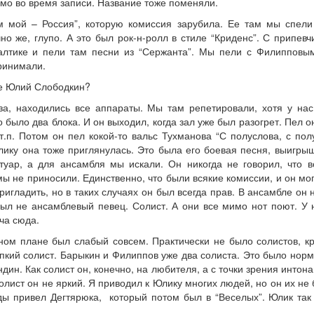
ямо во время записи. Название тоже поменяли.
 мой – Россия”, которую комиссия зарубила. Ее там мы спели
чно же, глупо. А это был рок-н-ролл в стиле “Криденс”. С припе
алтике и пели там песни из “Сержанта”. Мы пели с Филипповым
ринимали.
ле Юлий Слободкин?
а, находились все аппараты. Мы там репетировали, хотя у на
о было два блока. И он выходил, когда зал уже был разогрет. Пел 
 т.п. Потом он пел кокой-то вальс Тухманова “С полуслова, с пол
лику она тоже приглянулась. Это была его боевая песня, выигрыш
уар, а для ансамбля мы искали. Он никогда не говорил, что в
мы не приносили. Единственно, что были всякие комиссии, и он мог 
ригладить, но в таких случаях он был всегда прав. В ансамбле он н
ыл не ансамблевый певец. Солист. А они все мимо нот поют. У н
ча сюда.
ном плане был слабый совсем. Практически не было солистов, к
пкий солист. Барыкин и Филиппов уже два солиста. Это было норм
ин. Как солист он, конечно, на любителя, а с точки зрения интона
солист он не яркий. Я приводил к Юлику многих людей, но он их н
ы привел Дегтярюка, который потом был в “Веселых”. Юлик так и