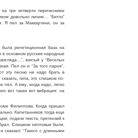
 на три четверти лирическими
вчиком довольно лихим… “Битлз”
. Я пел за Маккартини, он за
с была репетиционная база на
он в основном русские народные
увзгляда…”, взятый у “Веселых
ная. Пел он и “За того парня”.
от эту песню не надо брать в
сказать, типа, это слишком по-
е пел. А ему, когда надо, легко
их вот такая вот вибрация: на
роме Филиппова. Когда пришел
ально. Капитанников тогда еще
ции, подачи текста, претензий к
е брал. Слишком хипповые были,
 скакзал: “Такого с длинными