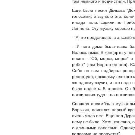
там немного и подчистили. Пр
Еще была песня Дьчкова “Дом
голосами, и звучало это, коне
иногда пели. Ездили по Приб
Леннона. Эту музыку хорошо п
– А что представлял в ансамб
– У него дома была наша баз
Волоколамке. В концерте у нег
песни – “Ой, мороз, мороз” и
ребят” (там Бергер ее пел). Ю
Себе он сам подбирал реперт
репертуар, поскольку плохого 
западному звучит, и это надо п
было подпеть. В терцию. Он б
полкирпича туда – на полкирпи
Сначала ансамбль в музыкаль
Барыкин, появился первый кре
очень мало пел. Еще пел Дуранд
нему не было. Хотя, конечно, 
с длинными волосами. Однажд
волосами не пропустят”.