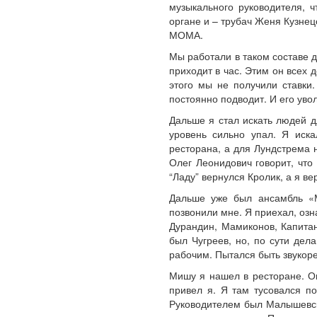
музыкального руководителя, 
органе и – трубач Женя Кузнец
МОМА.
Мы работали в таком составе 
приходит в час. Этим он всех 
этого мы не получили ставки.
постоянно подводит. И его уво
Дальше я стал искать людей д
уровень сильно упал. Я иска
ресторана, а для Лундстрема 
Олег Леонидович говорит, что
“Ладу” вернулся Кролик, а я в
Дальше уже был ансамбль «М
позвонили мне. Я приехал, озн
Дурандин, Мамиконов, Капитан
был Чугреев, но, по сути дел
рабочим. Пытался быть звукор
Мишу я нашел в ресторане. Он
привел я. Я там тусовался по
Руководителем был Малышевск