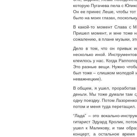
которую Пугачева пела с Юлик
Он ее принес Леше, чтобы тот
было на моих глазах, поскольку
В какой-то момент Слава с М
Пришел момент, и мне тоже на
сожалению, в плане музыки, это
Дело в том, что он привык и
несколько иной. Инструменто
клеилось у нас. Когда Раппопо
Это разные вещи. Нужно чтобы
был тоже – слишком молодой и
неважнецкие).
В общем, я ушел, проработав 
деньги. Мы тоже думали там с
одну поездку. Потом Лазоренко
потом и меня туда перетащил.
“Лада” – это вокально-инстр
гитарист Эдуард Кролик, пото
ушел к Маликову, и там обра
концерт, а остальное время