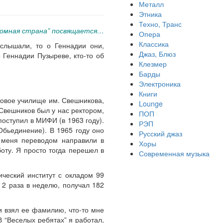
Металл
Этника
Техно, Транс
громная страна” посвящается…
Опера
Классика
 слышали, то о Геннадии они,
Джаз, Блюз
о Геннадии Пузыреве, кто-то об
Клезмер
Барды
Электроника
Книги
оровое училище им. Свешникова,
Lounge
 Свешников был у нас ректором,
ПОП
поступил в МИФИ (в 1963 году).
РЭП
Обьединение). В 1965 году оно
Русский джаз
 меня переводом направили в
Хоры
оту. Я просто тогда перешел в
Современная музыка
ческий институт с окладом 99
 2 раза в неделю, получал 182
и взял ее фамилию, что-то мне
В “Веселых ребятах” я работал,