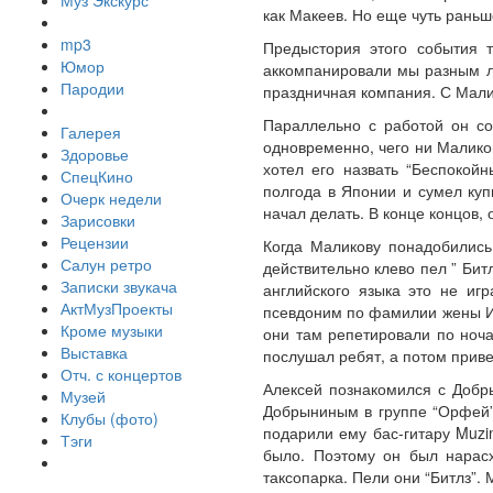
Муз Экскурс
как Макеев. Но еще чуть раньш
mp3
Предыстория этого события т
Юмор
аккомпанировали мы разным лю
Пародии
праздничная компания. С Мали
Параллельно с работой он со
Галерея
одновременно, чего ни Маликов
Здоровье
хотел его назвать “Беспокой
СпецКино
полгода в Японии и сумел куп
Очерк недели
начал делать. В конце концов,
Зарисовки
Рецензии
Когда Маликову понадобились 
Салун ретро
действительно клево пел ” Битл
Записки звукача
английского языка это не иг
АктМузПроекты
псевдоним по фамилии жены Ир
Кроме музыки
они там репетировали по ноч
Выставка
послушал ребят, а потом прив
Отч. с концертов
Алексей познакомился с Добры
Музей
Добрыниным в группе “Орфей”.
Клубы (фото)
подарили ему бас-гитару Muzi
Тэги
было. Поэтому он был нарасх
таксопарка. Пели они “Битлз”.