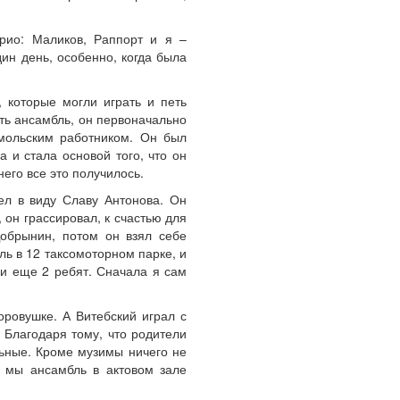
трио: Маликов, Раппорт и я –
ин день, особенно, когда была
 которые могли играть и петь
ать ансамбль, он первоначально
омольским работником. Он был
 и стала основой того, что он
него все это получилось.
мел в виду Славу Антонова. Он
, он грассировал, к счастью для
Добрынин, потом он взял себе
ь в 12 таксомоторном парке, и
и еще 2 ребят. Сначала я сам
оровушке. А Витебский играл с
 Благодаря тому, что родители
льные. Кроме музимы ничего не
и мы ансамбль в актовом зале