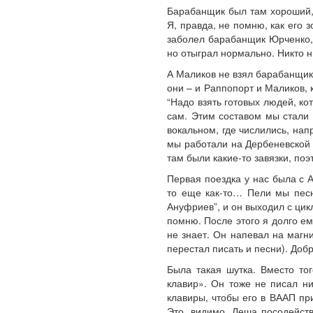
Барабанщик был там хороший, 
Я, правда, не помню, как его 
заболел барабанщик Юрченко, 
но отыграл нормально. Никто н
А Маликов не взял барабанщик
они – и Раппопорт и Маликов, 
“Надо взять готовых людей, ко
сам. Этим составом мы стали
вокальном, где числились, на
мы работали на Дербеневской 
там были какие-то завязки, поэ
Первая поездка у нас была с 
то еще как-то… Пели мы песни
Ануфриев”, и он выходил с цикл
помню. После этого я долго ем
не знает. Он напевал на магн
перестал писать и песни). Добр
Была такая шутка. Вместо то
клавир». Он тоже не писал н
клавиры, чтобы его в ВААП пр
Это, видимо, Леша посодейств