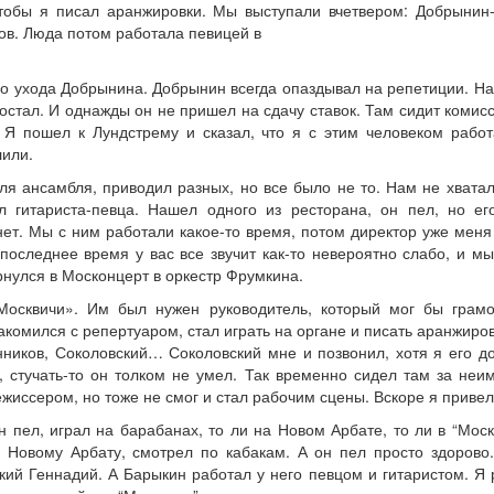
чтобы я писал аранжировки. Мы выступали вчетвером: Добрынин-г
ов. Люда потом работала певицей в
до ухода Добрынина. Добрынин всегда опаздывал на репетиции. На
достал. И однажды он не пришел на сдачу ставок. Там сидит комисси
 Я пошел к Лундстрему и сказал, что я с этим человеком работ
лили.
ля ансамбля, приводил разных, но все было не то. Нам не хватал
л гитариста-певца. Нашел одного из ресторана, он пел, но ег
нет. Мы с ним работали какое-то время, потом директор уже меня 
 последнее время у вас все звучит как-то невероятно слабо, и мы
ернулся в Москонцерт в оркестр Фрумкина.
осквичи». Им был нужен руководитель, который мог бы грамо
акомился с репертуаром, стал играть на органе и писать аранжиров
ников, Соколовский… Соколовский мне и позвонил, хотя я его д
а, стучать-то он толком не умел. Так временно сидел там за неи
ежиссером, но тоже не смог и стал рабочим сцены. Вскоре я прив
 пел, играл на барабанах, то ли на Новом Арбате, то ли в “Моск
 Новому Арбату, смотрел по кабакам. А он пел просто здорово.
ий Геннадий. А Барыкин работал у него певцом и гитаристом. Я 