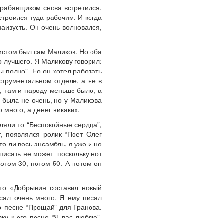
арабанщиком снова встретился.
строился туда рабочим. И когда
аизусть. Он очень волновался,
истом был сам Маликов. Но оба
о лучшего. Я Маликову говорил:
ы полно”. Но он хотел работать
трументальном отделе, а не в
, там и народу меньше было, а
 была не очень, но у Маликова
 много, а денег никаких.
ляли то “Беспокойные сердца”,
т, появлялся ролик “Поет Олег
то ли весь ансамбль, я уже и не
писать не может, поскольку нот
отом 30, потом 50. А потом он
что «Добрынин составил новый
сал очень много. Я ему писал
о песне “Прощай” для Гранова.
ку к его песне “Я вас люблю”,