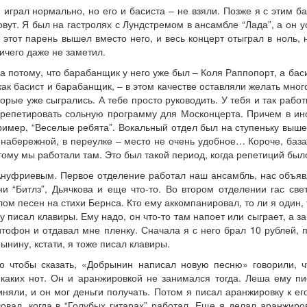
играл нормально, но его и басиста – не взяли. Позже я с этим б
зовут. Я был на гастролях с Лундстремом в ансамбле “Лада”, а он у
этот парень вышел вместо него, и весь концерт отыграл в ноль, н
ичего даже не заметил.
а потому, что барабанщик у него уже был – Коля Раппопорт, а бас
как басист и барабанщик, – в этом качестве оставляли желать мног
торые уже сыгрались. А тебе просто руководить. У тебя и так работ
 репетировать сольную программу для Москонцерта. Причем в инс
пример, “Веселые ребята”. Вокальный отдел был на ступеньку выше
набережной, в переулке – место не очень удобное… Короче, база
тому мы работали там. Это был такой период, когда репетиций было
Ануфриевым. Первое отделение работал наш ансамбль, нас объяв
 “Битлз”, Дьячкова и еще что-то. Во втором отделении гас све
ом песен на стихи Бернса. Кто ему аккомпанировал, то ли я один, 
у писал клавиры. Ему надо, он что-то там напоет или сыграет, а за
итофон и отдавал мне пленку. Сначала я с него брал 10 рублей, п
ынину, кстати, я тоже писал клавиры.
го чтобы сказать, «Добрынин написал новую песню» говорили, 
икаких нот. Он и аранжировкой не занимался тогда. Леша ему пи
иняли, и он мог деньги получать. Потом я писал аранжировку к ег
овал, когда в “Голубых гитарах” работал. Еще я делал аранжиров