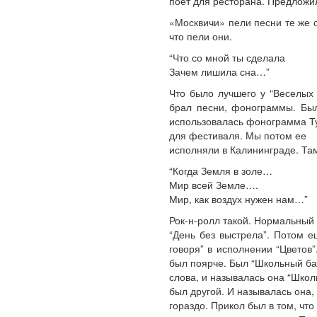
поет для ресторана. Предложил
«Москвичи» пели песни те же 
что пели они.
“Что со мной ты сделала
Зачем лишила сна…”
Что было лучшего у “Веселых 
брал песни, фонограммы. Был
использовалась фонограмма Тух
для фестиваля. Мы потом ее
исполняли в Калининграде. Та
“Когда Земля в золе…
Мир всей Земле….
Мир, как воздух нужен нам…”
Рок-н-ролл такой. Нормальный 
“День без выстрела”. Потом е
говоря” в исполнении “Цветов”
был поярче. Был “Школьный ба
слова, и называлась она “Школь
был другой. И называлась она,
гораздо. Прикол был в том, что