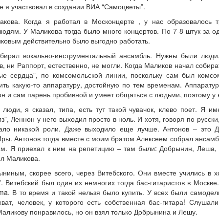
е я участвовал в создании ВИА “Самоцветы”.
акова. Когда я работал в Москонцерте , у нас образовалось 
дям. У Маликова тогда было много концертов. По 7-8 штук за од
ковым действительно было выгодно работать.
бирал вокально-инструментальный ансамбль. Нужны были люди,
, ни Раппорт, естественно, не могли. Когда Маликов начал собир
ные сердца”, по комсомольской линии, поскольку сам был комс
ить какую-то аппаратуру, достойную по тем временам. Аппаратура
 он и сам парень пробивной и умеет общаться с людьми, поэтому у 
люди, я сказал, типа, есть тут такой чувачок, клево поет. Я и
з”, Леннон у него выходил просто в ноль. И хотя, говоря по-русски
рало никакой роли. Даже выходило еще лучше. Антонов – это 
ы. Антонов тогда вместе с моим братом Алексеем собрал ансамбл
ам. Я приехал к ним на репетицию – там были: Добрынин, Леша, 
ел Маликова.
ниным, скорее всего, через Витебского. Они вместе учились в х
 Витебский был один из немногих тогда бас-гитаристов в Москве.
ma. В то время и такой нельзя было купить. У всех были самоде
ват, человек, у которого есть собственная бас-гитара! Слушал
 Маликову понравилось, но он взял только Добрынина и Лешу.