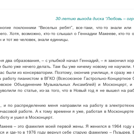
30-летию выхода диска “Любовь – о
огие поклонники “Веселых ребят”, все-таки, что-то знали или
его. Хотя, возможно, кто-то слышал о Геннадии Макееве, кто-то 
ин и тот же человек, знали единицы.
ня два образования, – с улыбкой начал Геннадий, – я закончил х
е было уже нечего делать. Там бы уже ничему новому не научили.
ас были из консерватории. Поэтому, окончив училище, я сразу же 
а работу пианистом в ВГКО (Всесоюзное Гастрольно-Концертное 
вское Объединение Музыкальных Ансамблей) и Москонцерт, и
лили по статье, из-за того, что в Новый год я не вышел на раб
, и по распределению меня направили на работу в электротехни
часовой работе. А к тому времени я уже, работая в Москонцерте
аботу и ушел в Москонцерт.
акеев – это фамилия моей первой жены. Я женился в 1964 году 
лся и где-то в 1976 году вернул себе старую фамилию – Пузырев. 