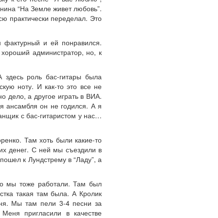
нина “На Земле живет любовь”.
сю практически переделал. Это
н фактурный и ей понравился.
 хороший администратор, но, к
А здесь роль бас-гитары была
ую ноту. И как-то это все не
о дело, а другое играть в ВИА.
я ансамбля он не годился. А я
анщик с бас-гитаристом у нас…
ренко. Там хоть были какие-то
их денег. С ней мы съездили в
пошел к Лундстрему в “Ладу”, а
но мы тоже работали. Там был
стка такая там была. А Кролик
ня. Мы там пели 3-4 песни за
 Меня пригласили в качестве