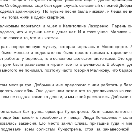
ом Слободкиным. Еще был один случай, связанный с песней Добры
 сделал аранжировку. По музыке песня была никакая, и Леша ее в
 мы тогда жили в одной квартире.
аликовым поругался и ушел к Капитолине Лазоренко. Парень о
доело, что и музыки нет и денег нет. И я тоже ушел. Маликов –
 не совсем то, что мы хотели.
грать определенную музыку, которая игралась в Москонцерте. 
в было меньше и недостаточно было просто нажимать гармоническ
рт работал у Бернеса, то в основном шелестел щеточками. Это одн
 руки были развязаны и играли все по отдельности. В общем, дл
 многого не понимал, поэтому часто говорил Маликову, что бараб
там месяца три. Добрынин мне предложил с ним работать у Лазо
делать ансамбль. Она даже нам потом что-то доплачивала из сво
 нам не выдала какие-то деньги, и мы с ней расстались. Добрынин 
ументальная бэк-группа оркестра Лундстрема. Хотя самостоятель
м еще был какой-то тромбонист и певцы. Люда Коношенко – соли
зовалась вакансия. Его место занял Слава, притащив туда и ме
 подпевали всем солистам Лундстрема, стоя за занавесочкой.