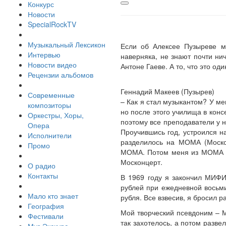
Конкурс
Новости
SpecialRockTV
Музыкальный Лексикон
Если об Алексее Пузыреве мн
Интервью
наверняка, не знают почти нич
Новости видео
Антоне Гаеве. А то, что это од
Рецензии альбомов
Геннадий Макеев (Пузырев)
Современные
– Как я стал музыкантом? У ме
композиторы
но после этого училища в конс
Оркестры, Хоры,
поэтому все преподаватели у н
Опера
Проучившись год, устроился н
Исполнители
разделилось на МОМА (Моско
Промо
МОМА. Потом меня из МОМА уво
Москонцерт.
О радио
Контакты
В 1969 году я закончил МИФИ
рублей при ежедневной восьми
Мало кто знает
рубля. Все взвесив, я бросил р
География
Мой творческий псевдоним – М
Фестивали
так захотелось, а потом разве