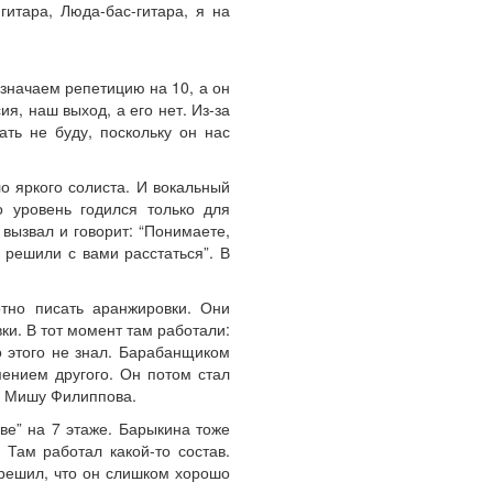
итара, Люда-бас-гитара, я на
значаем репетицию на 10, а он
я, наш выход, а его нет. Из-за
ать не буду, поскольку он нас
о яркого солиста. И вокальный
о уровень годился только для
вызвал и говорит: “Понимаете,
 решили с вами расстаться”. В
тно писать аранжировки. Они
ки. В тот момент там работали:
о этого не знал. Барабанщиком
мением другого. Он потом стал
ел Мишу Филиппова.
ве” на 7 этаже. Барыкина тоже
 Там работал какой-то состав.
решил, что он слишком хорошо