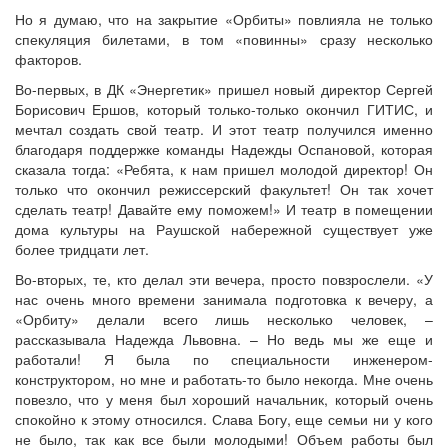
Но я думаю, что на закрытие «Орбиты» повлияла не только
спекуляция билетами, в том «повинны» сразу несколько
факторов.
Во-первых, в ДК «Энергетик» пришел новый директор Сергей
Борисович Ершов, который только-только окончил ГИТИС, и
мечтал создать свой театр. И этот театр получился именно
благодаря поддержке команды Надежды Оспановой, которая
сказала тогда: «Ребята, к нам пришел молодой директор! Он
только что окончил режиссерский факультет! Он так хочет
сделать театр! Давайте ему поможем!» И театр в помещении
дома культуры на Раушской набережной существует уже
более тридцати лет.
Во-вторых, те, кто делал эти вечера, просто повзрослели. «У
нас очень много времени занимала подготовка к вечеру, а
«Орбиту» делали всего лишь несколько человек, –
рассказывала Надежда Львовна. – Но ведь мы же еще и
работали! Я была по специальности инженером-
конструктором, но мне и работать-то было некогда. Мне очень
повезло, что у меня был хороший начальник, который очень
спокойно к этому относился. Слава Богу, еще семьи ни у кого
не было, так как все были молодыми! Объем работы был