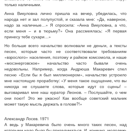
только наличными.
Анна Викуловна лично пришла на вечер, убедилась, что
народа нет и зал полупустой, и сказала мне: «Да, наверное,
надо за наличные…» Я спросила: «Анна Викуловна, а что,
если меня – и в тюрьму?» Она рассмеялась: «Я первая
принесу тебе сухари…»
Но больше всего начальство волновали не деньги, а тексты
песен, которые часто не соответствовали требованиям
«взрослого» населения, поэтому и райком комсомола, и наше
«мосэнерговское» начальство часто бывали очень
недовольны. Например, когда Андрюша Макаревич спел
песню «Если бы я был миллионером», начальство устроило
мне настоящую проработку: «У меня такое ощущение, что вы
никогда не слушаете слова, которые идут со сцены! –
выговаривал мне наш куратор Леонов. – Послушайте, о чем
они поют! Это же ужасно! Как вообще советский мальчик
может такую мысль держать в голове?!»
Александр Лосев. 1971
А ведь у Макаревича было очень много таких песен, над
которыми надо было бы призадуматься. И, конечно, молодежь