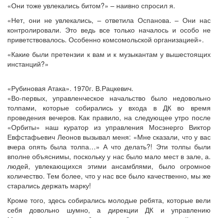
«Они тоже увлекались битом?» – наивно спросил я.
«Нет, они не увлекались, – ответила Оспанова. – Они нас
контролировали. Это ведь все только началось и особо не
приветствовалось. Особенно комсомольской организацией».
«Какие были претензии к вам и к музыкантам у вышестоящих
инстанций?»
«Рубиновая Атака». 1970г. В.Рацкевич.
«Во-первых, управленческое начальство было недовольно
толпами, которые собирались у входа в ДК во время
проведения вечеров. Как правило, на следующее утро после
«Орбиты» наш куратор из управления Мосэнерго Виктор
Евфстафьевич Леонов вызывал меня: «Мне сказали, что у вас
вчера опять была толпа…» А что делать?! Эти толпы были
вполне объяснимы, поскольку у нас было мало мест в зале, а.
людей, увлекающихся этими ансамблями, было огромное
количество. Тем более, что у нас все было качественно, мы же
старались держать марку!
Кроме того, здесь собирались молодые ребята, которые вели
себя довольно шумно, а дирекции ДК и управлению