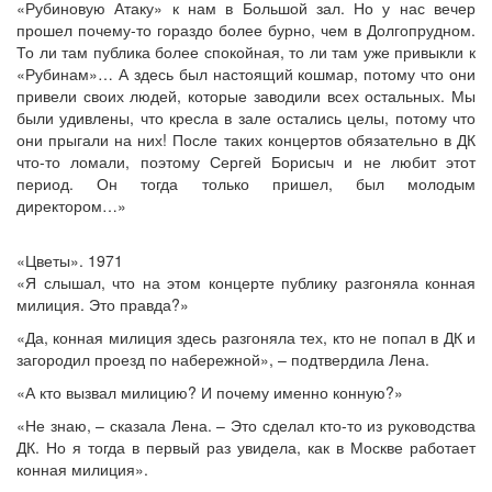
«Рубиновую Атаку» к нам в Большой зал. Но у нас вечер
прошел почему-то гораздо более бурно, чем в Долгопрудном.
То ли там публика более спокойная, то ли там уже привыкли к
«Рубинам»… А здесь был настоящий кошмар, потому что они
привели своих людей, которые заводили всех остальных. Мы
были удивлены, что кресла в зале остались целы, потому что
они прыгали на них! После таких концертов обязательно в ДК
что-то ломали, поэтому Сергей Борисыч и не любит этот
период. Он тогда только пришел, был молодым
директором…»
«Цветы». 1971
«Я слышал, что на этом концерте публику разгоняла конная
милиция. Это правда?»
«Да, конная милиция здесь разгоняла тех, кто не попал в ДК и
загородил проезд по набережной», – подтвердила Лена.
«А кто вызвал милицию? И почему именно конную?»
«Не знаю, – сказала Лена. – Это сделал кто-то из руководства
ДК. Но я тогда в первый раз увидела, как в Москве работает
конная милиция».