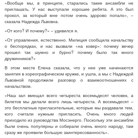
«Вообще мы, в принципе, старались такие ансамбли не
приглашать. У нас выступали хорошие ребята. А это был
прокол, за который мне потом очень здорово попало», –
сказала Надежда Львовна.
«От кого? И почему?» – удивился я.
«От управления, естественно. Милиция сообщила начальству
о беспорядках, и нас вызвали «на ковер»: почему вечер
прошел так шумно и бурно? почему было так много
дружинников?»
В этом месте Елена сказала, что у нее уже начинаются
занятия в хореографическом кружке, и ушла, а мы с Надеждой
Львовной продолжили разговор о взаимоотношениях с
начальством.
«Наш зал вмещал всего четыреста восемьдесят человек, а
билетов мы делали всего лишь четыреста. А восемьдесят –
это бесплатные пригласительные, которые мы раздавали тем,
кого считали нужным пригласить. Очень много людей
приходило из руководства Мосэнерго. Поскольку эти ансамбли
были очень популярны и собирали очень много народу, там
сразу же проявили большую заинтересованность».