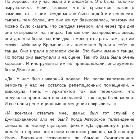
Но хорошо, что у нас были эти ансамбли. Это была палочка-
выручалочка. Если, скажем, что-то срывается, какая-то
заминка, то… к ним всегда можно было подойти и попросить
сыграть, тем более, что они же тут базировались, поэтому им
можно было сказать, что сегодня вечером или через три дня
они отыгрывают на танцах. Так как они базировались здесь,
они должны были раз или два в месяц отыграть там, где им
скажут. «Машину Времени» мы постоянно брали к себе на
танцы. Они играли в розовом фойе. Это были именно танцы.
Но потом они выступали и на сцене. Так что база была очень
хорошая. И инструменты им не принадлежали, инструменты
были ДКовские…»
«Да! У нас был шикарный подвал! Но после капитального
ремонта у нас не осталось репетиционных помещений, –
вздохнула Лена. – Архитектор так все перекроил, что
получился просто зал для заседаний – так тогда было модно.
И все наши репетиционные помещения накрылись…»
«И все-таки ответьте мне, дамы: был тот случай с
Джигарханяном или не был? Когда Авторское телевидение
снимало по моему сценарию фильм «Да здравствует рок-н-
ролл!» о первом поколении советских рокеров, мой соавтор
Игорь Васильков дозвонился до Армена Джигарханяна,