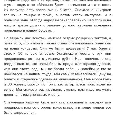
с ума сходила по «Машине Времени» именно из-за текстов.
Их популярность росла очень быстро. Сначала они играли
только на танцах в фойе, а потом стали выступать и в
большом зале. И тогда народ целенаправленно шел только на
них, а время других страничек устного журнала молодежь
проводила в нашем буфете…
Но закрыли нас все-таки не из-за острых рокерских текстов, а
из-за того, что «умные» люди стали спекулировать билетами
на наши концерты. Они же были дешевыми! У нас билеты
стоили 50 копеек, а возле Устьинского моста с рук они
продавались по три с лишним рубля! Нас, конечно, очень
раздражало то, что наши билеты продавали гораздо дороже,
чем они стоят, ведь мы не брали себе ни копейки, а кто-то
наживался на нашем труде! Мы сами устанавливали цену на
билеты и старались сделать ее минимальной. Она могла быть
и 30 копеек, смотря по тому, кто из артистов приглашен на
вечер. Мы сначала расписывали, сколько нам надо получить
денег, а потом уже ставили цену.
Спекуляция нашими билетами стала основным поводом для
придирок к нам со стороны начальства, и в конце концов все
было запрещено».