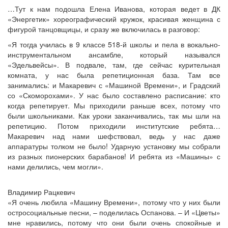
…Тут к нам подошла Елена Иванова, которая ведет в ДК
«Энергетик» хореографический кружок, красивая женщина с
фигурой танцовщицы, и сразу же включилась в разговор:
«Я тогда училась в 9 классе 518-й школы и пела в вокально-
инструментальном ансамбле, который назывался
«Эдельвейсы». В подвале, там, где сейчас курительная
комната, у нас была репетиционная база. Там все
занимались: и Макаревич с «Машиной Времени», и Градский
со «Скоморохами». У нас было составлено расписание: кто
когда репетирует. Мы приходили раньше всех, потому что
были школьниками. Как уроки заканчивались, так мы шли на
репетицию. Потом приходили институтские ребята…
Макаревич над нами шефствовал, ведь у нас даже
аппаратуры толком не было! Ударную установку мы собрали
из разных пионерских барабанов! И ребята из «Машины» с
нами делились, чем могли».
Владимир Рацкевич
«Я очень любила «Машину Времени», потому что у них были
остросоциальные песни, – поделилась Оспанова. – И «Цветы»
мне нравились, потому что они были очень спокойные и