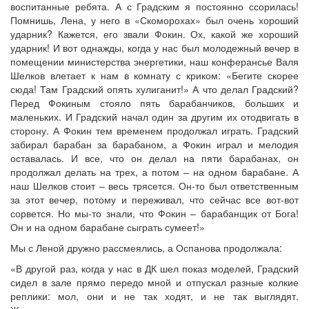
воспитанные ребята. А с Градским я постоянно ссорилась!
Помнишь, Лена, у него в «Скоморохах» был очень хороший
ударник? Кажется, его звали Фокин. Ох, какой же хороший
ударник! И вот однажды, когда у нас был молодежный вечер в
помещении министерства энергетики, наш конферансье Валя
Шелков влетает к нам в комнату с криком: «Бегите скорее
сюда! Там Градский опять хулиганит!» А что делал Градский?
Перед Фокиным стояло пять барабанчиков, больших и
маленьких. И Градский начал один за другим их отодвигать в
сторону. А Фокин тем временем продолжал играть. Градский
забирал барабан за барабаном, а Фокин играл и мелодия
оставалась. И все, что он делал на пяти барабанах, он
продолжал делать на трех, а потом – на одном барабане. А
наш Шелков стоит – весь трясется. Он-то был ответственным
за этот вечер, потому и переживал, что сейчас все вот-вот
сорвется. Но мы-то знали, что Фокин – барабанщик от Бога!
Он и на одном барабане сыграть сумеет!»
Мы с Леной дружно рассмеялись, а Оспанова продолжала:
«В другой раз, когда у нас в ДК шел показ моделей, Градский
сидел в зале прямо передо мной и отпускал разные колкие
реплики: мол, они и не так ходят, и не так выглядят.