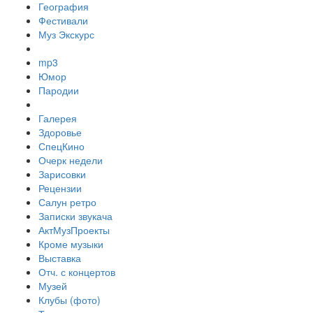
География
Фестивали
Муз Экскурс
mp3
Юмор
Пародии
Галерея
Здоровье
СпецКино
Очерк недели
Зарисовки
Рецензии
Салун ретро
Записки звукача
АктМузПроекты
Кроме музыки
Выставка
Отч. с концертов
Музей
Клубы (фото)