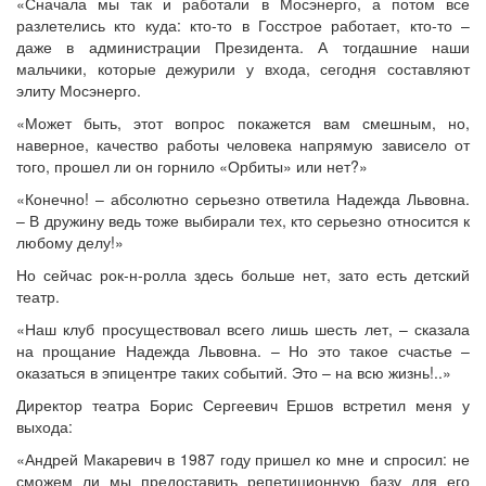
«Сначала мы так и работали в Мосэнерго, а потом все
разлетелись кто куда: кто-то в Госстрое работает, кто-то –
даже в администрации Президента. А тогдашние наши
мальчики, которые дежурили у входа, сегодня составляют
элиту Мосэнерго.
«Может быть, этот вопрос покажется вам смешным, но,
наверное, качество работы человека напрямую зависело от
того, прошел ли он горнило «Орбиты» или нет?»
«Конечно! – абсолютно серьезно ответила Надежда Львовна.
– В дружину ведь тоже выбирали тех, кто серьезно относится к
любому делу!»
Но сейчас рок-н-ролла здесь больше нет, зато есть детский
театр.
«Наш клуб просуществовал всего лишь шесть лет, – сказала
на прощание Надежда Львовна. – Но это такое счастье –
оказаться в эпицентре таких событий. Это – на всю жизнь!..»
Директор театра Борис Сергеевич Ершов встретил меня у
выхода:
«Андрей Макаревич в 1987 году пришел ко мне и спросил: не
сможем ли мы предоставить репетиционную базу для его