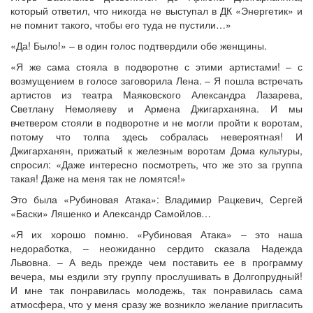
который ответил, что никогда не выступал в ДК «Энергетик» и
не помнит такого, чтобы его туда не пустили…»
«Да! Было!» – в один голос подтвердили обе женщины.
«Я же сама стояла в подворотне с этими артистами! – с
возмущением в голосе заговорила Лена. – Я пошла встречать
артистов из театра Маяковского Александра Лазарева,
Светлану Немоляеву и Армена Джигарханяна. И мы
вчетвером стояли в подворотне и не могли пройти к воротам,
потому что толпа здесь собралась невероятная! И
Джигарханян, прижатый к железным воротам Дома культуры,
спросил: «Даже интересно посмотреть, что же это за группа
такая! Даже на меня так не ломятся!»
Это была «Рубиновая Атака»: Владимир Рацкевич, Сергей
«Баски» Ляшенко и Александр Самойлов…
«Я их хорошо помню. «Рубиновая Атака» – это наша
недоработка, – неожиданно сердито сказала Надежда
Львовна. – А ведь прежде чем поставить ее в программу
вечера, мы ездили эту группу прослушивать в Долгопрудный!
И мне так понравилась молодежь, так понравилась сама
атмосфера, что у меня сразу же возникло желание пригласить