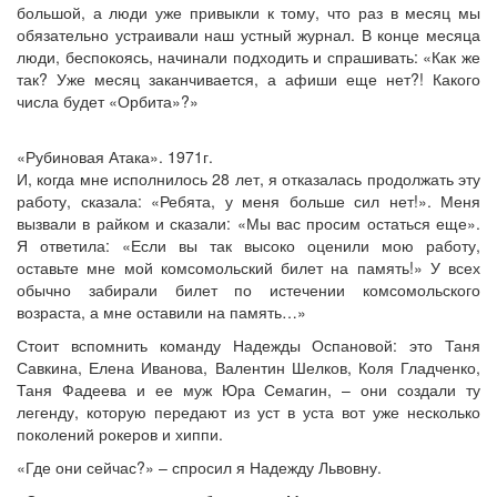
большой, а люди уже привыкли к тому, что раз в месяц мы
обязательно устраивали наш устный журнал. В конце месяца
люди, беспокоясь, начинали подходить и спрашивать: «Как же
так? Уже месяц заканчивается, а афиши еще нет?! Какого
числа будет «Орбита»?»
«Рубиновая Атака». 1971г.
И, когда мне исполнилось 28 лет, я отказалась продолжать эту
работу, сказала: «Ребята, у меня больше сил нет!». Меня
вызвали в райком и сказали: «Мы вас просим остаться еще».
Я ответила: «Если вы так высоко оценили мою работу,
оставьте мне мой комсомольский билет на память!» У всех
обычно забирали билет по истечении комсомольского
возраста, а мне оставили на память…»
Стоит вспомнить команду Надежды Оспановой: это Таня
Савкина, Елена Иванова, Валентин Шелков, Коля Гладченко,
Таня Фадеева и ее муж Юра Семагин, – они создали ту
легенду, которую передают из уст в уста вот уже несколько
поколений рокеров и хиппи.
«Где они сейчас?» – спросил я Надежду Львовну.