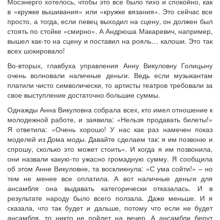
Мосэнерго хотелось, чтобы это все было тихо и спокойно, как
в «кружке вышивания» или «кружке вязания». Это сейчас все
просто, а тогда, если певец выходил на сцену, он должен был
стоять по стойке «смирно». А Андрюша Макаревич, например,
вышел как-то на сцену и поставил на рояль… калоши. Это так
всех шокировало!
Во-вторых, главбуха управления Анну Викуловну Голицыну
очень волновали наличные деньги. Ведь если музыкантам
платили чисто символически, то артисты театров требовали за
свое выступление достаточно большие суммы.
Однажды Анна Викуловна собрала всех, кто имел отношение к
молодежной работе, и заявила: «Нельзя продавать билеты!»
Я ответила: «Очень хорошо! У нас как раз намечен показ
моделей из Дома моды. Давайте сделаем так: я им позвоню и
спрошу, сколько это может стоить». И когда я им позвонила,
они назвали какую-то ужасно громадную сумму. Я сообщила
об этом Анне Викуловне, та воскликнула: «С ума сойти!» – но
тем не менее все оплатила. А вот наличные деньги для
ансамбля она выдавать категорически отказалась. И в
результате народу было всего ползала. Даже меньше. И я
сказала, что так будет и дальше, потому что если не будет
ансамбля, то никто не пойдет на вечер. А ансамбли берут