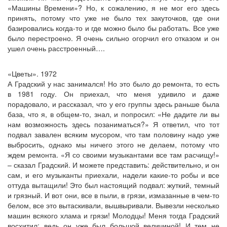
«Машины Времени»? Но, к сожалению, я не мог его здесь
принять, потому что уже не было тех закуточков, где они
базировались когда-то и где можно было бы работать. Все уже
было перестроено. Я очень сильно огорчил его отказом и он
ушел очень расстроенный….
«Цветы». 1972
А Градский у нас занимался! Но это было до ремонта, то есть
в 1981 году. Он приехал, что меня удивило и даже
порадовало, и рассказал, что у его группы здесь раньше была
база, что я, в общем-то, знал, и попросил: «Не дадите ли вы
нам возможность здесь позаниматься?» Я ответил, что тот
подвал завален всяким мусором, что там половину надо уже
выбросить, однако мы ничего этого не делаем, потому что
ждем ремонта. «Я со своими музыкантами все там расчищу!»
– сказал Градский. И можете представить: действительно, и он
сам, и его музыканты приехали, надели какие-то робы и все
оттуда вытащили! Это был настоящий подвал: жуткий, темный
и грязный. И вот они, все в пыли, в грязи, измазанные в чем-то
белом, все это вытаскивали, вышвыривали. Вывезли несколько
машин всякого хлама и грязи! Молодцы! Меня тогда Градский
восхитил: ведь он уже был большой величиной! И тем не