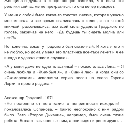
Женщина-ведущая в конце концов заявила, что если эти
реплики сейчас же не прекратятся, то она вечер прикроет.
У меня с собой была какая-то толстая книжка, которая ужасно
мне мешала и все время сваливалась с колен, и вот я этой
книжкой, разозлившись, изо всей силы ударила Градского по
голове, закричав на него: «Да будешь ты сидеть молча или
нет?!»
Но, конечно, вокал у Градского был сказочный. И хоть я его и
не люблю, но дома у меня его пластинка все-таки лежит и я ее
иногда с удовольствием слушаю».
«А у меня даже не одна пластинка! – похвасталась Лена. – Я
очень любила и «Жил-был я», и «Синий лес», а когда они со
«Скоморохами» исполняли серию песен на слова Гарсии
Лорки, я просто рыдала!»
Александр Градский. 1971
«Но постоянно от него какие-то неприятности исходили! –
пожаловалась Оспанова. – Как-то неспокойно с ним рядом
было. Зато «Второе Дыхание», например, были очень тихие
ребята. Бывает, заглянешь к ним, а они сидят и репетируют…