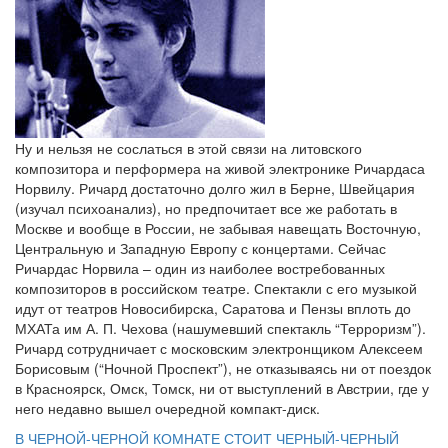
Ну и нельзя не сослаться в этой связи на литовского
композитора и перформера на живой электронике Ричардаса
Норвилу. Ричард достаточно долго жил в Берне, Швейцария
(изучал психоанализ), но предпочитает все же работать в
Москве и вообще в России, не забывая навещать Восточную,
Центральную и Западную Европу с концертами. Сейчас
Ричардас Норвила – один из наиболее востребованных
композиторов в российском театре. Спектакли с его музыкой
идут от театров Новосибирска, Саратова и Пензы вплоть до
МХАТа им А. П. Чехова (нашумевший спектакль “Терроризм”).
Ричард сотрудничает с московским электронщиком Алексеем
Борисовым (“Ночной Проспект”), не отказываясь ни от поездок
в Красноярск, Омск, Томск, ни от выступлений в Австрии, где у
него недавно вышел очередной компакт-диск.
В ЧЕРНОЙ-ЧЕРНОЙ КОМНАТЕ СТОИТ ЧЕРНЫЙ-ЧЕРНЫЙ