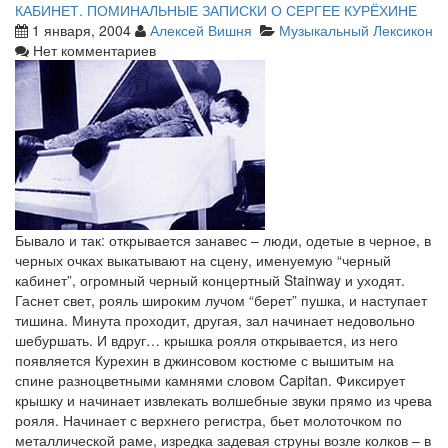
КАБИНЕТ. ПОМИНАЛЬНЫЕ ЗАПИСКИ О СЕРГЕЕ КУРЁХИНЕ
1 января, 2004
Алексей Вишня
Музыкальный Лексикон
Нет комментариев
Бывало и так: открывается занавес – люди, одетые в черное, в
черных очках выкатывают на сцену, именуемую “черный
кабинет”, огромный черный концертный Stainway и уходят.
Гаснет свет, рояль широким лучом “берет” пушка, и наступает
тишина. Минута проходит, другая, зал начинает недовольно
шебуршать. И вдруг… крышка рояля открывается, из него
появляется Курехин в джинсовом костюме с вышитым на
спине разноцветными камнями словом Capitan. Фиксирует
крышку и начинает извлекать волшебные звуки прямо из чрева
рояля. Начинает с верхнего регистра, бьет молоточком по
металлической раме, изредка задевая струны возле колков – в