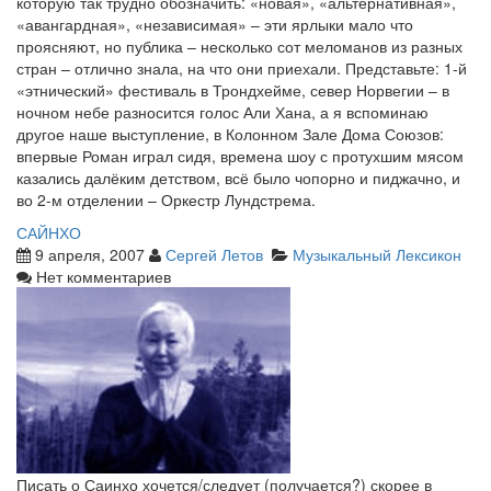
которую так трудно обозначить: «новая», «альтернативная»,
«авангардная», «независимая» – эти ярлыки мало что
проясняют, но публика – несколько сот меломанов из разных
стран – отлично знала, на что они приехали. Представьте: 1-й
«этнический» фестиваль в Трондхейме, север Норвегии – в
ночном небе разносится голос Али Хана, а я вспоминаю
другое наше выступление, в Колонном Зале Дома Союзов:
впервые Роман играл сидя, времена шоу с протухшим мясом
казались далёким детством, всё было чопорно и пиджачно, и
во 2-м отделении – Оркестр Лундстрема.
САЙНХО
9 апреля, 2007
Сергей Летов
Музыкальный Лексикон
Нет комментариев
Писать о Саинхо хочется/следует (получается?) скорее в