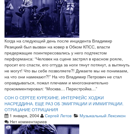
Когда на следующий день после инцидента Владимир
Резицкий был вызван на ковер в Обком КПСС, власти
предержащие поинтересовались у него подтекстом
перформанса: “Человек на сцене застрял в красном рояле,
просит его спасти, его оттуда за ноги тянут потянут, а вытянуть
не могут! Что вы себе позволяете?! Думаете мы не понимаем,
на что они намекают?!” На что Владимир Петрович не стал
оправдываться, пожал плечами и многозначительно
прокомментировал: “Москва… Перестройка…”
СОН О СЕРГЕЕ КУРЕХИНЕ. ИНТЕРФЕЙС ХОДЖИ
НАСРЕДДИНА. ЕЩЕ РАЗ ОБ ЭМИГРАЦИИ И ИММИГРАЦИИ.
ОТРИЦАНИЕ ОТРИЦАНИЯ
1 января, 2004
Сергей Летов
Музыкальный Лексикон
Нет комментариев