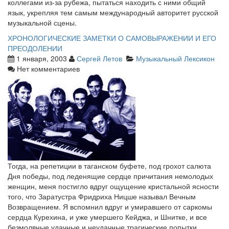
коллегами из-за рубежа, пытаться находить с ними общий
язык, укрепляя тем самым международный авторитет русской
музыкальной сцены.
ХРОНОЛОГИЧЕСКИЕ ЗАМЕТКИ О САМОВЫРАЖЕНИИ И ЕГО
ПРЕОДОЛЕНИИ
1 января, 2003
Сергей Летов
Музыкальный Лексикон
Нет комментариев
Тогда, на репетиции в таганском буфете, под грохот салюта
Дня победы, под леденящие сердце причитания немолодых
женщин, меня постигло вдруг ощущение кристальной ясности
того, что Заратустра Фридриха Ницше называл Вечным
Возвращением. Я вспомнил вдруг и умиравшего от саркомы
сердца Курехина, и уже умершего Кейджа, и Шнитке, и все
безмолвные удачные и неудачные трагические попытки