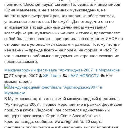
понятиях “Веселой науки” Евгения Головина или иных миров
Юрия Мамлеева, а не в терминах музыковедения, не
констатируя в очередной раз, как западные обозреватели,
уникальность ее голоса. Почему? – Да потому, что она не
вписывается в традиционные деления/размежевания/
классификации музыкальных жанров и стилей, представляет
собой большое явление – принципиально во многом ИНОЕ по
отношению к устоявшимся схемам и рамкам. Потому что для
нее важны – прежде всего – не прием, не форма. А что? То,
что вызывает наибольшее недоумение: странное схождение
несопоставимого.
Международный фестиваль “Арктик-джаз-2007” в Мурманске
27 марта, 2007
SR' Team
JAZZ НОВОСТИ
Нет
комментариев
В Мурманске стартовал восьмой международный фестиваль
“Арктик-джаз-2007”. Первое мероприятие в рамках фестиваля
прошло в клубе “Ледокол”, где состоялся единственный
концерт норвежского “Стринг Свинг Ансамбля” из г.
Кристиансанда, сообщает www.regnum.ru. 30 марта
фестиваль продолжится – в филармонии выступят биг-бэнд