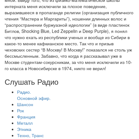
мной. Ввиду того, что из физико-математической школы
интерната меня исключили за плохое поведение,
выразившееся в пропаганде религии (организация публичного
чтения “Мастера и Маргариты”), ношении длинных волос и
“распространении буржуазной идеологии” (в виде пластинок
Битлов, Shocking Blue, Led Zeppelin и Deep Purple), я понял
что нужно ехать из республики ученых и вообще из Сибири в
какое-то менее кафкианское место. Так что и призыв
чеховских сестер “В Москву! В Москву!” показался не столь уж
бессмысленным. Забавно, что когда я рассказывал уже в
Москве студентам-сокурсникам, за что меня исключили из 10-
го класса в Новосибирске в 1974, никто не верил!
Слушать Радио
Радио.
Основной эфир.
Шансон
Рок
Франция
Металл
Этника
Техно, Транс