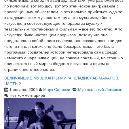
синкретизме, а сегодня авангард, все-таки, уже разложен весь
по полочкам: вот это шоу, вот это этническое заигрывание с
просвещенным обывателем, а это попытка прибиться куда-то
к академическим музыкантам, ну а это мультимедийное
искусство и соответствующие гонорары за музыку к
театральным постановкам и фильмам – все это понятно. А то
искусство было настоящим прорывом, потому что оно
представляло собой поиск вслепую, оно создавалось «ни для
чего, и ни для кого», оно было бескорыстным, – это была
программа, создателей которой интересовала сама среда:
немножко ошарашивающий, не совсем понятный, но страшно
привлекательный мир свободного искусства и ничем не
ограниченного творчества.
ВЕЛИЧАЙШИЕ МУЗЫКАНТЫ МИРА. ВЛАДИСЛАВ МАКАРОВ.
ЧАСТЬ 2
1 января, 2005
Марк Саррази
Музыкальный Лексикон
Нет комментариев