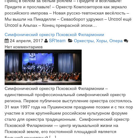
Принц в белом за белым роялем – Придите и возглавьте!
Придите и прославьте! – Оркестр Композиторов как зеркало
российского импрова – Новая русско-тевтонская весёлость –
Мы вышли на Пикадилли – Севаоборот удружил – Uncool ещё
Uncool в Альпах – Конец прекрасной эпохи…
Симфонический оркестр Псковской Филармонии
24 апреля, 2017
SR'team
Оркестры, Хоры, Опера
Нет комментариев
Симфонический оркестр Псковской Филармонии –
единственный профессиональный симфонический оркестр
региона. Первое публичное выступление оркестра состоялось
31 мая 1997 года на Пушкинском празднике поэзии и с тех пор
участие в этом крупнейшем российском культурном форуме
стало для оркестра традиционным. Симфонический оркестр
Псковской Филармонии — центр музыкальной жизни на
Псковской земле, его постоянной площадкой является
Большой концертный […]