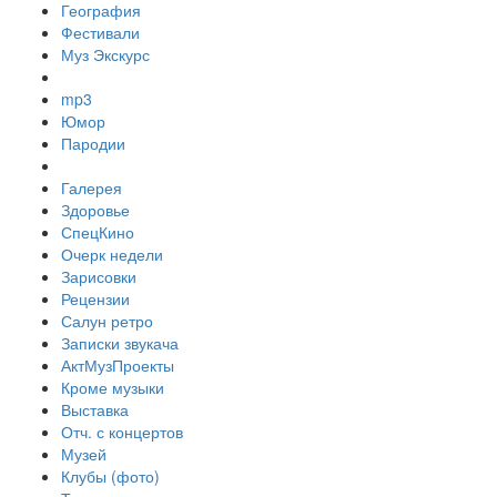
География
Фестивали
Муз Экскурс
mp3
Юмор
Пародии
Галерея
Здоровье
СпецКино
Очерк недели
Зарисовки
Рецензии
Салун ретро
Записки звукача
АктМузПроекты
Кроме музыки
Выставка
Отч. с концертов
Музей
Клубы (фото)