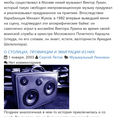
якобы существовал в Москве некий музыкант Виктор Лукин,
который такую свободно-импровизационную музыку придумал
и реализовывал придуманное на практике. Впоследствии
барабанщик Михаил Жуков, в 1982 впервые выведший меня
на сцену, подтвердил эти апокрифические байки: он
самолично играл в ансамбле Виктора Лукина во время своей
воинской службы в оркестре Московского Почетного Караула
(откуда, по его словам, он знает, кстати, валторниста Аркадия
Шилклопера).
О СТОЛИЦАХ, ПРОВИНЦИИ И ЭМИГРАЦИИ ИЗ НИХ
1 января, 2003
Сергей Летов
Музыкальный Лексикон
Нет комментариев
Позднее аналогичная в чем-то история приключилась и со